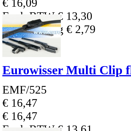
€ 16,09
Excl. BTW
€ 13,30
BTW Bedrag
€ 2,79
Eurowisser Multi Clip 
EMF/525
€ 16,47
€ 16,47
Excl. BTW
€ 13,61