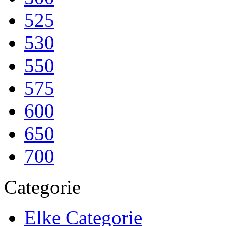
525
530
550
575
600
650
700
Categorie
Elke Categorie