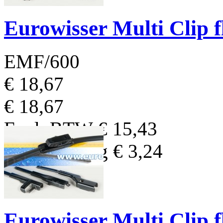
Eurowisser Multi Clip 
EMF/600
€ 18,67
€ 18,67
Excl. BTW
€ 15,43
BTW Bedrag
€ 3,24
Eurowisser Multi Clip 