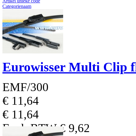
Artikel unieke code
Categorienaam
Naam fabrikant
Artikelprijs
Resultaten 1 - 13 van 13
Eurowisser Multi Clip 
EMF/300
€ 11,64
€ 11,64
Excl. BTW
€ 9,62