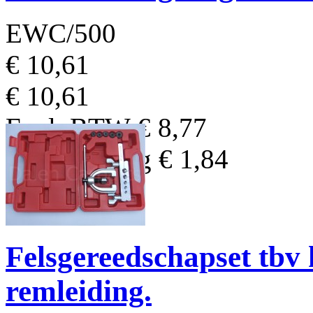
EWC/500
€ 10,61
€ 10,61
Excl. BTW
€ 8,77
BTW Bedrag
€ 1,84
Felsgereedschapset tbv
remleiding.