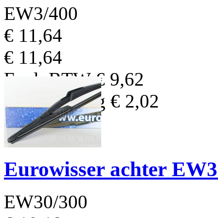
EW3/400
€ 11,64
€ 11,64
Excl. BTW
€ 9,62
BTW Bedrag
€ 2,02
Eurowisser achter EW
EW30/300