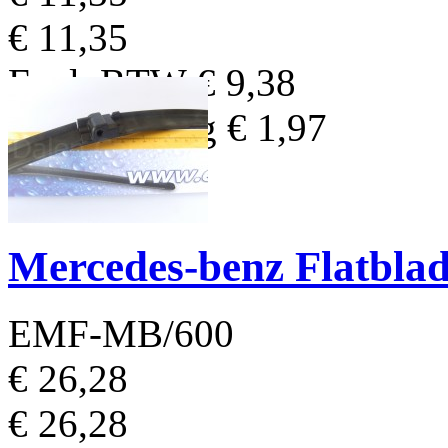
€ 11,35
Excl. BTW
€ 9,38
BTW Bedrag
€ 1,97
Mercedes-benz Flatbla
EMF-MB/600
€ 26,28
€ 26,28