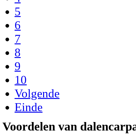
5
6
7
8
9
10
Volgende
Einde
Voordelen van dalencarpa