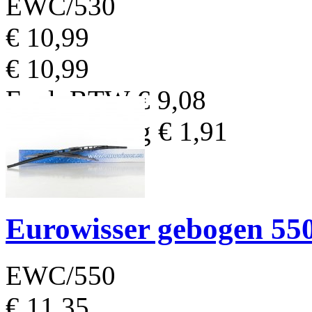
EWC/530
€ 10,99
€ 10,99
Excl. BTW
€ 9,08
BTW Bedrag
€ 1,91
Eurowisser gebogen 5
EWC/550
€ 11,35