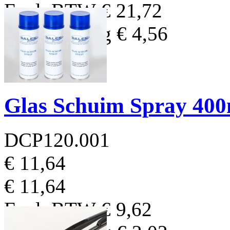
Excl. BTW
€ 21,72
BTW Bedrag
€ 4,56
Glas Schuim Spray 400
DCP120.001
€ 11,64
€ 11,64
Excl. BTW
€ 9,62