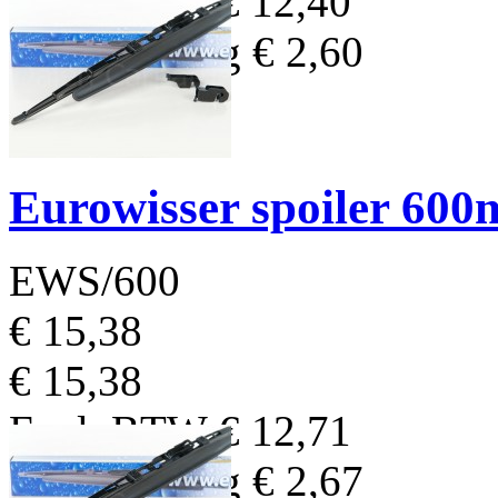
Excl. BTW
€ 12,40
BTW Bedrag
€ 2,60
Eurowisser spoiler 60
EWS/600
€ 15,38
€ 15,38
Excl. BTW
€ 12,71
BTW Bedrag
€ 2,67