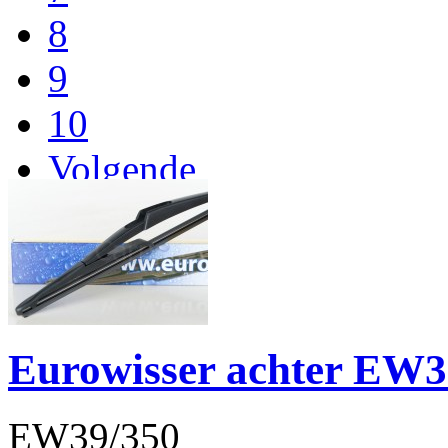
8
9
10
Volgende
Einde
Eurowisser achter EW
EW39/350