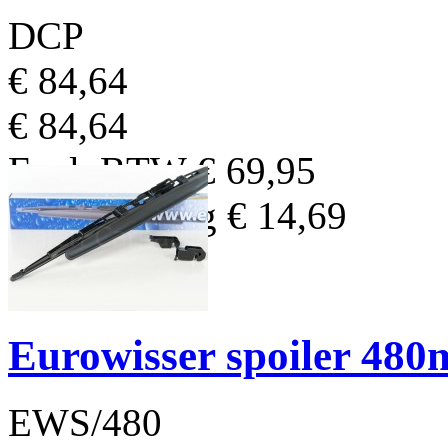
DCP
€ 84,64
€ 84,64
Excl. BTW
€ 69,95
BTW Bedrag
€ 14,69
Eurowisser spoiler 48
EWS/480