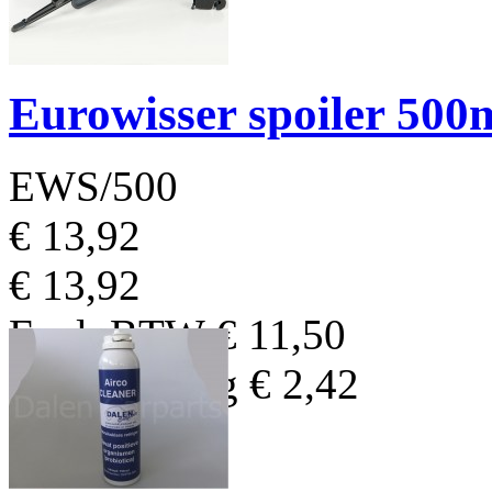
Eurowisser spoiler 50
EWS/500
€ 13,92
€ 13,92
Excl. BTW
€ 11,50
BTW Bedrag
€ 2,42