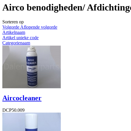
Airco benodigheden/ Afdichtinge
Sorteren op
Volgorde Aflopende volgorde
Artikelnaam
Artikel unieke code
Categorienaam
Naam fabrikant
Artikelprijs
Resultaten 1 - 7 van 7
Aircocleaner
DCP50.009
€ 12,04
€ 12,04
Excl. BTW
€ 9,95