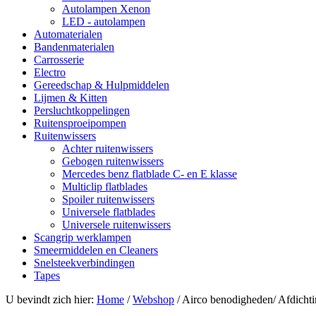
Autolampen Xenon
LED - autolampen
Automaterialen
Bandenmaterialen
Carrosserie
Electro
Gereedschap & Hulpmiddelen
Lijmen & Kitten
Persluchtkoppelingen
Ruitensproeipompen
Ruitenwissers
Achter ruitenwissers
Gebogen ruitenwissers
Mercedes benz flatblade C- en E klasse
Multiclip flatblades
Spoiler ruitenwissers
Universele flatblades
Universele ruitenwissers
Scangrip werklampen
Smeermiddelen en Cleaners
Snelsteekverbindingen
Tapes
U bevindt zich hier:
Home
/
Webshop
/
Airco benodigheden/ Afdichti