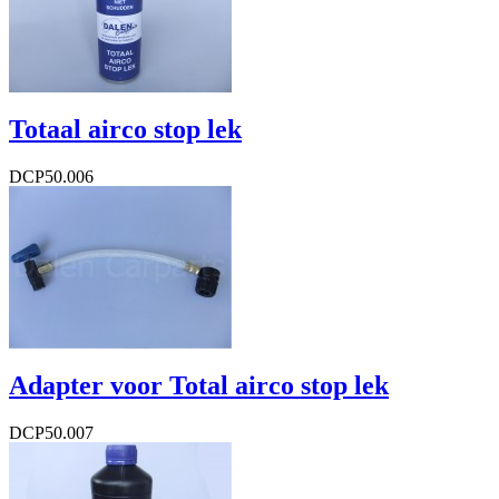
BTW Bedrag
€ 2,09
Totaal airco stop lek
DCP50.006
€ 36,24
€ 36,24
Excl. BTW
€ 29,95
BTW Bedrag
€ 6,29
Adapter voor Total airco stop lek
DCP50.007
€ 18,09
€ 18,09
Excl. BTW
€ 14,95