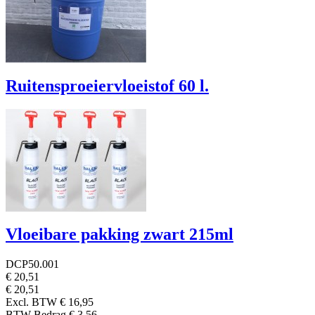
BTW Bedrag
€ 8,39
Ruitensproeiervloeistof 60 l.
DCP50.012
€ 133,10
Excl. BTW
€ 110,00
BTW Bedrag
€ 23,10
Vloeibare pakking zwart 215ml
DCP50.001
€ 20,51
€ 20,51
Excl. BTW
€ 16,95
BTW Bedrag
€ 3,56