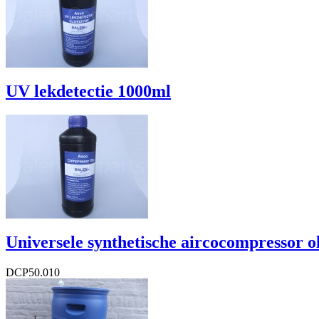
BTW Bedrag
€ 3,14
UV lekdetectie 1000ml
DCP50.008
€ 133,10
Excl. BTW
€ 110,00
BTW Bedrag
€ 23,10
Universele synthetische aircocompressor o
DCP50.010
€ 48,34
€ 48,34
Excl. BTW
€ 39,95