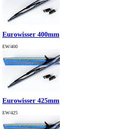
BTW Bedrag
€ 1,37
Eurowisser 400mm
EW/400
€ 8,28
€ 8,28
Excl. BTW
€ 6,84
BTW Bedrag
€ 1,44
Eurowisser 425mm
EW/425
€ 8,57
€ 8,57
Excl. BTW
€ 7,08