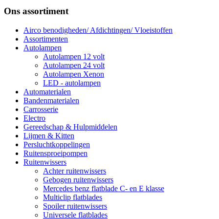
Ons assortiment
Airco benodigheden/ Afdichtingen/ Vloeistoffen
Assortimenten
Autolampen
Autolampen 12 volt
Autolampen 24 volt
Autolampen Xenon
LED - autolampen
Automaterialen
Bandenmaterialen
Carrosserie
Electro
Gereedschap & Hulpmiddelen
Lijmen & Kitten
Persluchtkoppelingen
Ruitensproeipompen
Ruitenwissers
Achter ruitenwissers
Gebogen ruitenwissers
Mercedes benz flatblade C- en E klasse
Multiclip flatblades
Spoiler ruitenwissers
Universele flatblades