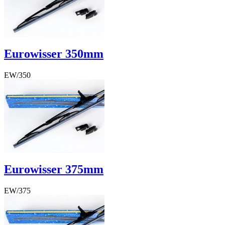
Eurowisser 350mm
EW/350
€ 7,87
€ 7,87
Excl. BTW
€ 6,50
BTW Bedrag
€ 1,37
Eurowisser 375mm
EW/375
€ 7,87
€ 7,87
Excl. BTW
€ 6,50