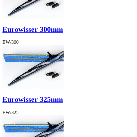
Eurowisser 300mm
EW/300
€ 7,87
€ 7,87
Excl. BTW
€ 6,50
BTW Bedrag
€ 1,37
Eurowisser 325mm
EW/325
€ 7,87
€ 7,87
Excl. BTW
€ 6,50
BTW Bedrag
€ 1,37