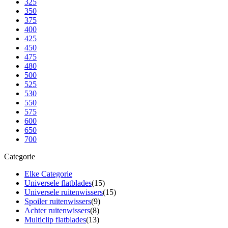
325
350
375
400
425
450
475
480
500
525
530
550
575
600
650
700
Categorie
Elke Categorie
Universele flatblades
(15)
Universele ruitenwissers
(15)
Spoiler ruitenwissers
(9)
Achter ruitenwissers
(8)
Multiclip flatblades
(13)