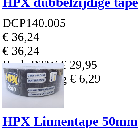
HPX dubbelzijdige ta
DCP140.005
€ 36,24
€ 36,24
Excl. BTW
€ 29,95
BTW Bedrag
€ 6,29
HPX Linnentape 50mm