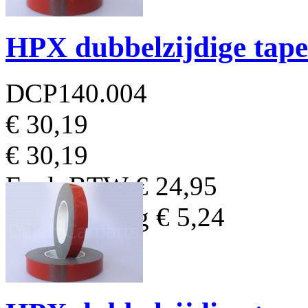
HPX dubbelzijdige ta
DCP140.004
€ 30,19
€ 30,19
Excl. BTW
€ 24,95
BTW Bedrag
€ 5,24