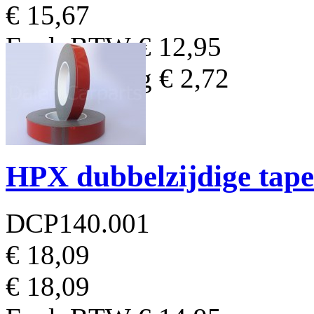
€ 15,67
Excl. BTW
€ 12,95
BTW Bedrag
€ 2,72
HPX dubbelzijdige tap
DCP140.001
€ 18,09
€ 18,09