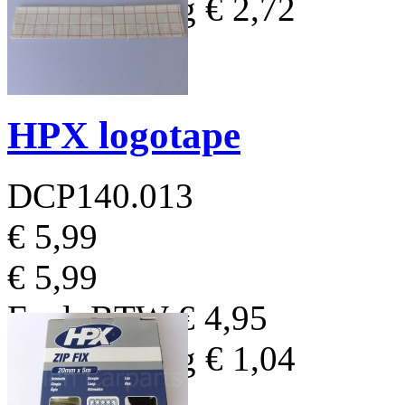
BTW Bedrag
€ 2,72
HPX logotape
DCP140.013
€ 5,99
€ 5,99
Excl. BTW
€ 4,95
BTW Bedrag
€ 1,04