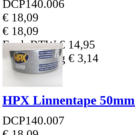
DCP140.006
€ 18,09
€ 18,09
Excl. BTW
€ 14,95
BTW Bedrag
€ 3,14
HPX Linnentape 50mmx
DCP140.007
€ 18,09