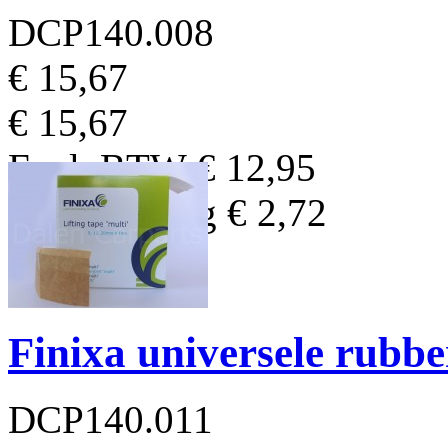
DCP140.008
€ 15,67
€ 15,67
Excl. BTW
€ 12,95
BTW Bedrag
€ 2,72
Finixa universele rubb
DCP140.011