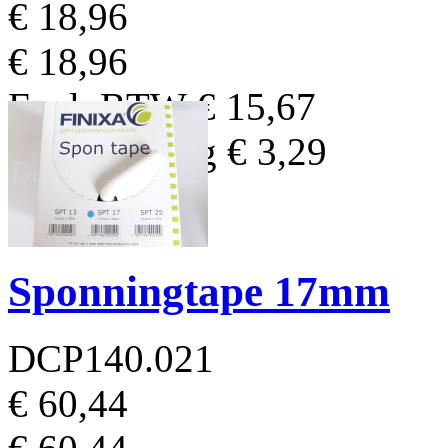
€ 18,96
€ 18,96
Excl. BTW
€ 15,67
BTW Bedrag
€ 3,29
Sponningtape 17mm
DCP140.021
€ 60,44