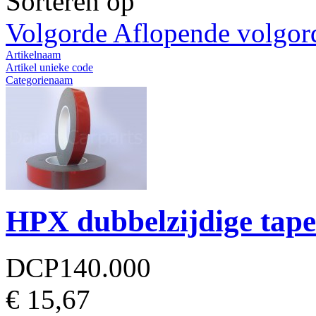
Sorteren op
Volgorde Aflopende volgor
Artikelnaam
Artikel unieke code
Categorienaam
Naam fabrikant
Artikelprijs
Resultaten 1 - 20 van 20
HPX dubbelzijdige tap
DCP140.000
€ 15,67