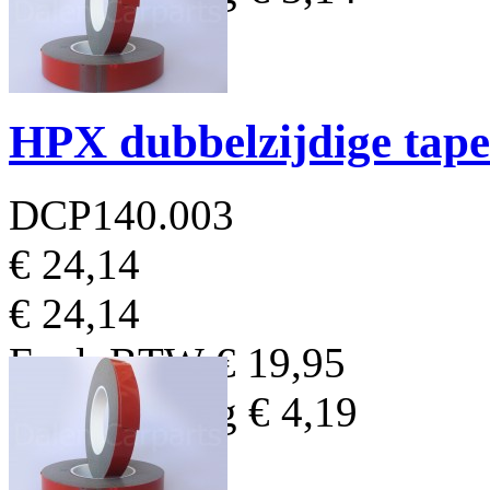
HPX dubbelzijdige ta
DCP140.003
€ 24,14
€ 24,14
Excl. BTW
€ 19,95
BTW Bedrag
€ 4,19