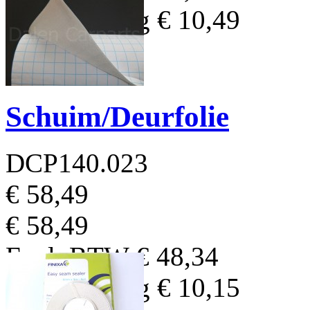
BTW Bedrag
€ 10,49
Schuim/Deurfolie
DCP140.023
€ 58,49
€ 58,49
Excl. BTW
€ 48,34
BTW Bedrag
€ 10,15