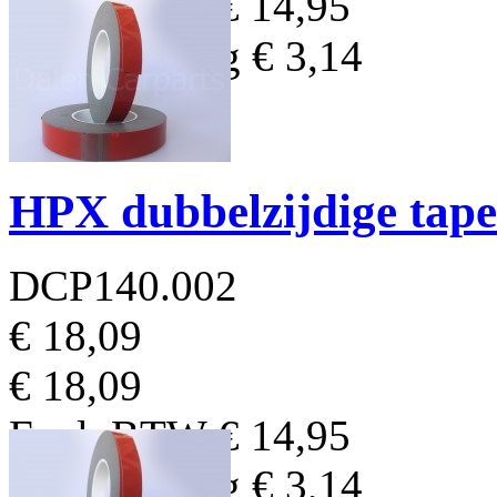
Excl. BTW
€ 14,95
BTW Bedrag
€ 3,14
HPX dubbelzijdige ta
DCP140.002
€ 18,09
€ 18,09
Excl. BTW
€ 14,95
BTW Bedrag
€ 3,14