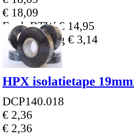
€ 18,09
Excl. BTW
€ 14,95
BTW Bedrag
€ 3,14
HPX isolatietape 19mm
DCP140.018
€ 2,36
€ 2,36