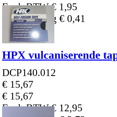
Excl. BTW
€ 1,95
BTW Bedrag
€ 0,41
HPX vulcaniserende ta
DCP140.012
€ 15,67
€ 15,67
Excl. BTW
€ 12,95