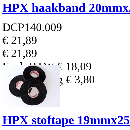
HPX haakband 20mmx
DCP140.009
€ 21,89
€ 21,89
Excl. BTW
€ 18,09
BTW Bedrag
€ 3,80
HPX stoftape 19mmx25