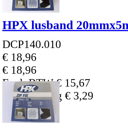
HPX lusband 20mmx5
DCP140.010
€ 18,96
€ 18,96
Excl. BTW
€ 15,67
BTW Bedrag
€ 3,29