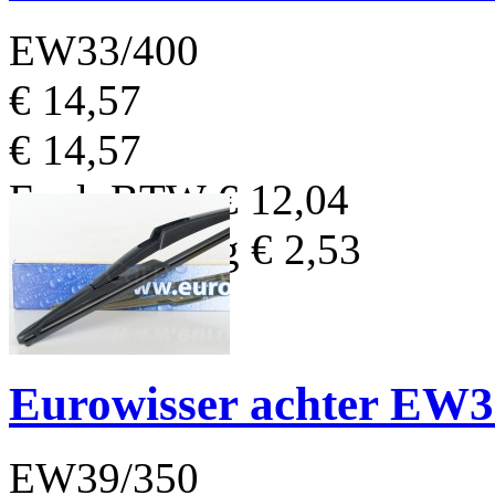
EW33/400
€ 14,57
€ 14,57
Excl. BTW
€ 12,04
BTW Bedrag
€ 2,53
Eurowisser achter EW
EW39/350