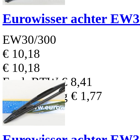
Eurowisser achter EW
EW30/300
€ 10,18
€ 10,18
Excl. BTW
€ 8,41
BTW Bedrag
€ 1,77
Eurowisser achter EW