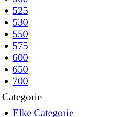
525
530
550
575
600
650
700
Categorie
Elke Categorie