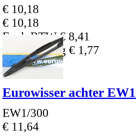
€ 10,18
€ 10,18
Excl. BTW
€ 8,41
BTW Bedrag
€ 1,77
Eurowisser achter EW
EW1/300
€ 11,64