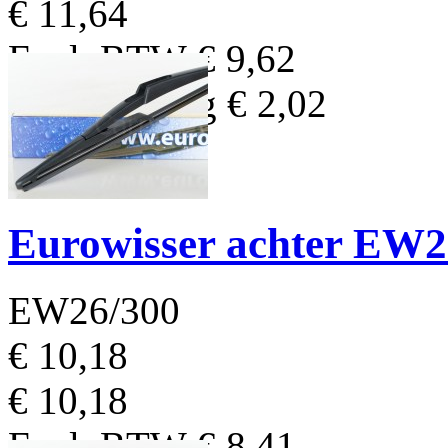
€ 11,64
Excl. BTW
€ 9,62
BTW Bedrag
€ 2,02
Eurowisser achter EW
EW26/300
€ 10,18
€ 10,18
Excl. BTW
€ 8,41