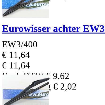
Eurowisser achter EW
EW3/400
€ 11,64
€ 11,64
Excl. BTW
€ 9,62
BTW Bedrag
€ 2,02