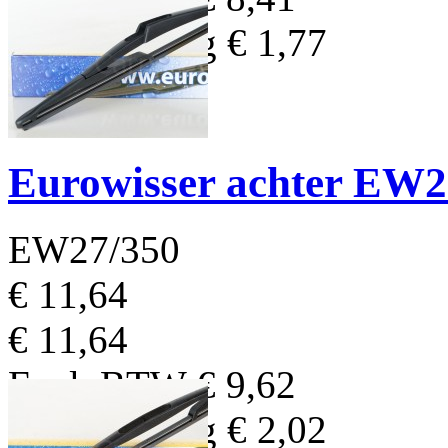
BTW Bedrag
€ 1,77
Eurowisser achter EW
EW27/350
€ 11,64
€ 11,64
Excl. BTW
€ 9,62
BTW Bedrag
€ 2,02