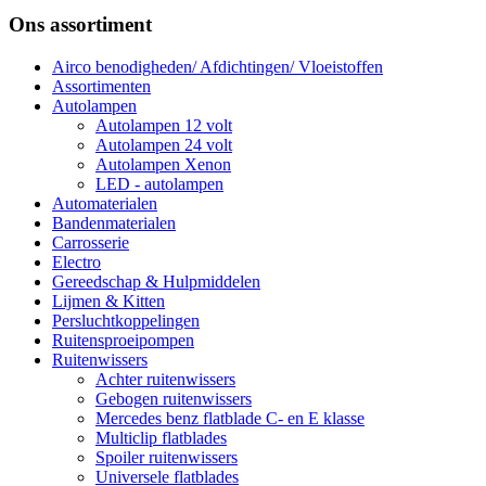
Ons assortiment
Airco benodigheden/ Afdichtingen/ Vloeistoffen
Assortimenten
Autolampen
Autolampen 12 volt
Autolampen 24 volt
Autolampen Xenon
LED - autolampen
Automaterialen
Bandenmaterialen
Carrosserie
Electro
Gereedschap & Hulpmiddelen
Lijmen & Kitten
Persluchtkoppelingen
Ruitensproeipompen
Ruitenwissers
Achter ruitenwissers
Gebogen ruitenwissers
Mercedes benz flatblade C- en E klasse
Multiclip flatblades
Spoiler ruitenwissers
Universele flatblades