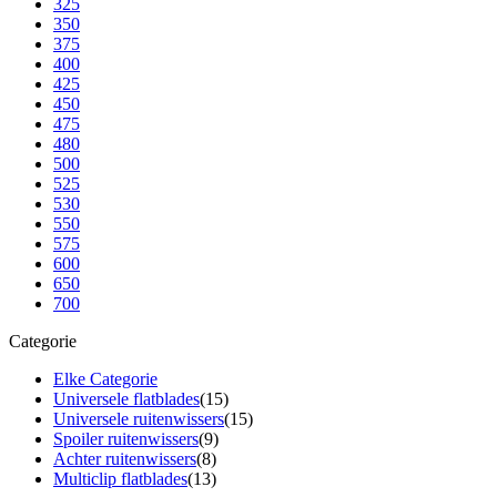
325
350
375
400
425
450
475
480
500
525
530
550
575
600
650
700
Categorie
Elke Categorie
Universele flatblades
(15)
Universele ruitenwissers
(15)
Spoiler ruitenwissers
(9)
Achter ruitenwissers
(8)
Multiclip flatblades
(13)